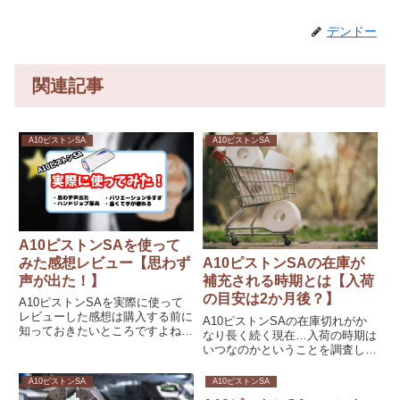
デンドー
関連記事
A10ピストンSA
A10ピストンSA
A10ピストンSAを使って
みた感想レビュー【思わず
A10ピストンSAの在庫が
声が出た！】
補充される時期とは【入荷
の目安は2か月後？】
A10ピストンSAを実際に使って
レビューした感想は購入する前に
A10ピストンSAの在庫切れがか
知っておきたいところですよね。
なり長く続く現在…入荷の時期は
ここではA10ピストンSAを購入
いつなのかということを調査しま
した僕がその気持ちよさ、使い心
した。これまでのオナホの在庫切
地をレビューしました。デメリッ
れ⇒復活の傾向から大体の時期と
A10ピストンSA
A10ピストンSA
トなども併せて知りたい人は必見
いち早く手に入れる方法を解説し