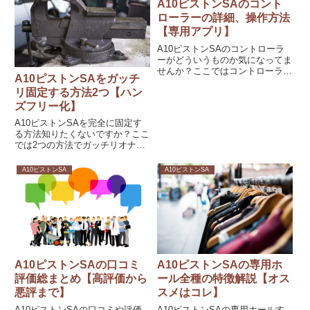
です。
A10ピストンSAのコント
ました。
ローラーの詳細、操作方法
【専用アプリ】
A10ピストンSAのコントローラ
ーがどういうものか気になってま
せんか？ここではコントローラー
A10ピストンSAをガッチ
がどういうものか、その操作方法
リ固定する方法2つ【ハン
などを解説しています。本体以外
で操作する方法ないか気になって
ズフリー化】
る方は役立つ情報になってます
A10ピストンSAを完全に固定す
よ。
る方法知りたくないですか？ここ
では2つの方法でガッチリオナホ
を固定する方法を紹介していま
す。手軽にできる方法からお金は
A10ピストンSA
A10ピストンSA
かかるけど強度の高い方法まで。
オナニー中に余計なこと考えたく
ない人は必見です。
A10ピストンSAの口コミ
A10ピストンSAの専用ホ
評価総まとめ【高評価から
ール全種の特徴解説【オス
悪評まで】
スメはコレ】
A10ピストンSAの口コミや評価
A10ピストンSAの専用ホールす