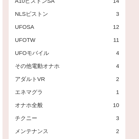
A10ピストンSA
14
NLSピストン
3
UFOSA
12
UFOTW
11
UFOモバイル
4
その他電動オナホ
4
アダルトVR
2
エネマグラ
1
オナホ全般
10
チクニー
3
メンテナンス
2