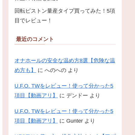
回転ピストン量産タイプ買ってみた！5項
目でレビュー！
最近のコメント
オナホールの安全な温め方8選【危険な温
め方も】
に
へのへの
より
U.F.O. TWをレビュー！使って分かった5
項目【動画アリ】
に
デンドー
より
U.F.O. TWをレビュー！使って分かった5
項目【動画アリ】
に
Gunter
より