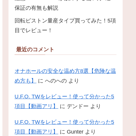
保証の有無も解説
回転ピストン量産タイプ買ってみた！5項
目でレビュー！
最近のコメント
オナホールの安全な温め方8選【危険な温
め方も】
に
へのへの
より
U.F.O. TWをレビュー！使って分かった5
項目【動画アリ】
に
デンドー
より
U.F.O. TWをレビュー！使って分かった5
項目【動画アリ】
に
Gunter
より