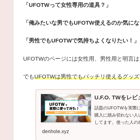
「UFOTWって女性専用の道具？」
「俺みたいな男でもUFOTW使えるのか気にな
「男性でもUFOTWで気持ちよくなりたい！」
UFOTWのページには女性用、男性用と明言
でも
UFOTWは男性でもバッチリ使えるグッズ
U.F.O. TW
話題のUFOTWを実
購入に踏み切れない人
してます。使った人の
denhole.xyz