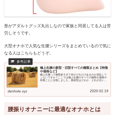
形がアダルトグッズ丸出しなので家族と同居してる人は苦
労しそうです。
大型オナホで人気な生腰シリーズをまとめているので気に
なる人はこちらもどうぞ。
極上生腰の新型・旧型すべての種類まとめ【特徴
や価格など】
極上生腰って種類多すぎて何がどれだけあるのか混乱して
こないですか？ここでは極上生腰のすべての種類を価格や
特徴ごとに分類しました。最新型はどれか、どれが古いの
か気になってる人は参考になると思いますよ！
2020.02.19
denhole.xyz
腰振りオナニーに最適なオナホとは