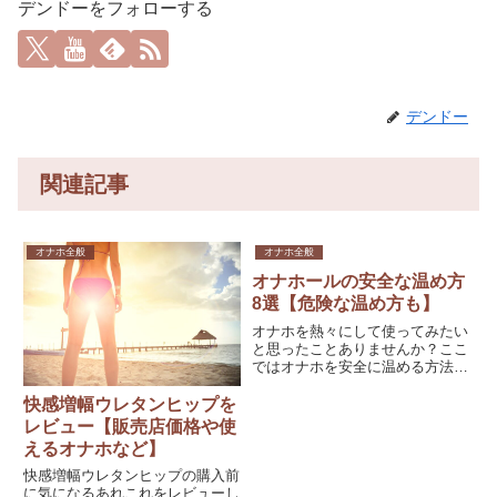
デンドーをフォローする
デンドー
関連記事
オナホ全般
オナホ全般
オナホールの安全な温め方
8選【危険な温め方も】
オナホを熱々にして使ってみたい
と思ったことありませんか？ここ
ではオナホを安全に温める方法を
8つ紹介しています。併せてやっ
てしまうとケガのリスクもある危
快感増幅ウレタンヒップを
険な温め方も紹介。実体験を基に
レビュー【販売店価格や使
したリアルな温め日記です。
えるオナホなど】
快感増幅ウレタンヒップの購入前
に気になるあれこれをレビューし