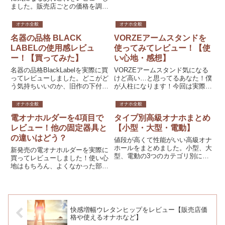
ました。販売店ごとの価格を調査
したり、どういうオナホが使える
のかのサイズチェックなども。こ
オナホ全般
オナホ全般
れから調べていくという人はぜひ
名器の品格 BLACK
VORZEアームスタンドを
活用してみてください。
LABELの使用感レビュ
使ってみてレビュー！【使
ー！【買ってみた】
い心地・感想】
名器の品格BlackLabelを実際に買
VORZEアームスタンド気になる
ってレビューしました。どこがど
けど高い…と思ってるあなた！僕
う気持ちいいのか、旧作の下付き
が人柱になります！今回は実際の
上付きとはどこが違うのかなども
購入して使ってみた感想をレビュ
まとめています。なんでこんな高
ーしていきます。いいポイントは
オナホ全般
オナホ全般
級なのか知りたい人はぜひ見てい
どこなのか逆に悪いポイントはあ
電オナホルダーを4項目で
タイプ別高級オナホまとめ
ってください。
るのか、ということを詳しく解
説。ここを見ればアームスタンド
レビュー！他の固定器具と
【小型・大型・電動】
を良し悪しが完璧に把握できま
の違いはどう？
値段が高くて性能がいい高級オナ
す！購入悩んでる人はぜひ参考
ホールをまとめました。小型、大
新発売の電オナホルダーを実際に
に！
型、電動の3つのカテゴリ別に最
買ってレビューしました！使い心
高級のものを集めています。数万
地はもちろん、よくなかった部分
円するオナホってどんなものがあ
もまとめています。過去作になる
るんだろうと気になってる人はぜ
スタンドベーシックとの比較もし
ひ見ていってください。
つつ購入する価値があるのかどう
かもまとめています！購入して失
敗しないか不安な人はこのページ
快感増幅ウレタンヒップをレビュー【販売店価
を見ればすべて解決します！
格や使えるオナホなど】